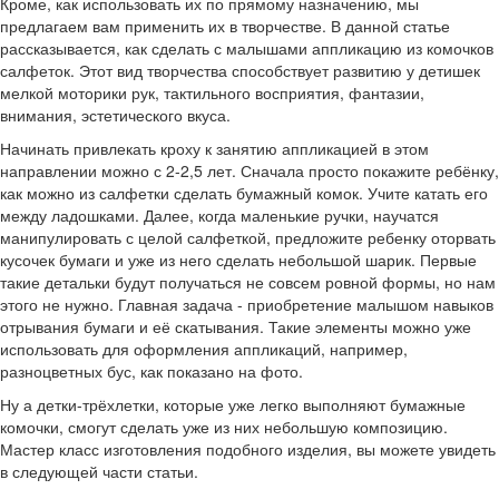
Кроме, как использовать их по прямому назначению, мы
предлагаем вам применить их в творчестве. В данной статье
рассказывается, как сделать с малышами аппликацию из комочков
салфеток. Этот вид творчества способствует развитию у детишек
мелкой моторики рук, тактильного восприятия, фантазии,
внимания, эстетического вкуса.
Начинать привлекать кроху к занятию аппликацией в этом
направлении можно с 2-2,5 лет. Сначала просто покажите ребёнку,
как можно из салфетки сделать бумажный комок. Учите катать его
между ладошками. Далее, когда маленькие ручки, научатся
манипулировать с целой салфеткой, предложите ребенку оторвать
кусочек бумаги и уже из него сделать небольшой шарик. Первые
такие детальки будут получаться не совсем ровной формы, но нам
этого не нужно. Главная задача - приобретение малышом навыков
отрывания бумаги и её скатывания. Такие элементы можно уже
использовать для оформления аппликаций, например,
разноцветных бус, как показано на фото.
Ну а детки-трёхлетки, которые уже легко выполняют бумажные
комочки, смогут сделать уже из них небольшую композицию.
Мастер класс изготовления подобного изделия, вы можете увидеть
в следующей части статьи.