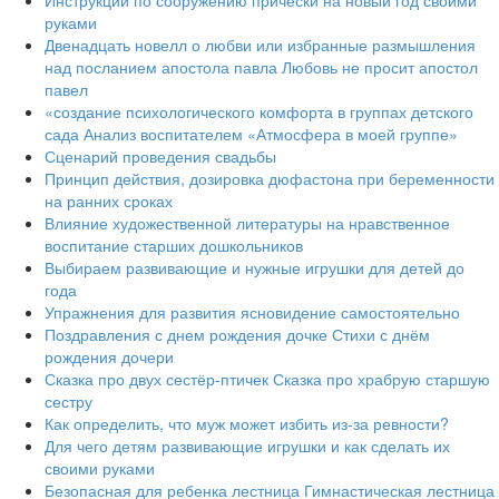
Инструкции по сооружению прически на новый год своими
руками
Двенадцать новелл о любви или избранные размышления
над посланием апостола павла Любовь не просит апостол
павел
«создание психологического комфорта в группах детского
сада Анализ воспитателем «Атмосфера в моей группе»
Сценарий проведения свадьбы
Принцип действия, дозировка дюфастона при беременности
на ранних сроках
Влияние художественной литературы на нравственное
воспитание старших дошкольников
Выбираем развивающие и нужные игрушки для детей до
года
Упражнения для развития ясновидение самостоятельно
Поздравления с днем рождения дочке Стихи с днём
рождения дочери
Сказка про двух сестёр-птичек Сказка про храбрую старшую
сестру
Как определить, что муж может избить из-за ревности?
Для чего детям развивающие игрушки и как сделать их
своими руками
Безопасная для ребенка лестница Гимнастическая лестница