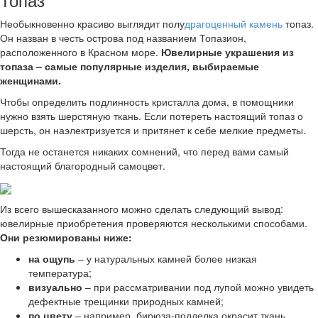
Необыкновенно красиво выглядит полу
драгоценный камень
топаз.
Он назван в честь острова под названием Топазион,
расположенного в Красном море.
Ювелирные украшения из
топаза – самые популярные изделия, выбираемые
женщинами.
Чтобы определить подлинность кристалла дома, в помощники
нужно взять шерстяную ткань. Если потереть настоящий топаз о
шерсть, он наэлектризуется и притянет к себе мелкие предметы.
Тогда не останется никаких сомнений, что перед вами самый
настоящий благородный самоцвет.
Из всего вышесказанного можно сделать следующий вывод:
ювелирные приобретения проверяются несколькими способами.
Они резюмированы ниже:
на ощупь
– у натуральных камней более низкая
температура;
визуально
– при рассматривании под лупой можно увидеть
дефектные трещинки природных камней;
по цвету
– например, бирюза-подделка окрасит ткань,