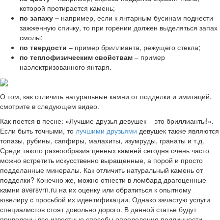
которой протирается камень;
по запаху –
например, если к янтарным бусинам поднести
зажженную спичку, то при горении должен выделяться запах
смолы;
по твердости
– пример бриллианта, режущего стекла;
по теплофизическим свойствам
– пример
наэлектризованного янтаря.
О том, как отличить натуральные камни от подделки и имитаций,
смотрите в следующем видео.
Как поется в песне: «Лучшие друзья девушек – это бриллианты!».
Если быть точными, то
лучшими друзьями
девушек также являются
топазы, рубины, сапфиры, малахиты, изумруды, гранаты и т.д.
Среди такого разнообразия ценных камней сегодня очень часто
можно встретить искусственно выращенные, а порой и просто
подделанные минералы. Как отличить натуральный камень от
подделки? Конечно же, можно отнести в ломбард драгоценные
камни aversvrn.ru на их оценку или обратиться к опытному
ювелиру с просьбой их идентификации. Однако зачастую услуги
специалистов стоят довольно дорого. В данной статье будут
приведены все известные способы определения подлинности