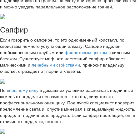
подделку можно по граням: на свету они хорошо просвечиваются,
и можно увидеть параллельное расположение граней.
Сапфир
Если говорить о сапфире, то это одноименный кристалл, по
свойствам немного уступающий алмазу. Сапфир наделен
необыкновенным голубым или
фиолетовым цветом
с сильным
блеском. Существует миф, что настоящий сапфир обладает
магическими и
лечебными свойствами
, приносит владельцу
счастье, ограждает от порчи и клеветы.
По
внешнему виду
в домашних условиях распознать подлинный
камень от подделки невозможно – это под силу только
профессиональному оценщику. Под лупой специалист проверит
преломление света и, опустив минерал в специальную жидкость,
определит подлинность продукта. Если сапфир настоящий, он, в
отличие от подделки, потонет.