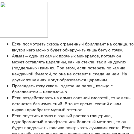
Если посмотреть сквозь ограненный бриллиант на солнце, то
внутри него можно будет обнаружить лишь белую точку.
Алмаз – один из самых прочных минералов, потому он
может оставлять царапины, как на стекле, так и на других
(поддельных) камнях. При этом, если потереть по камню
наждачной бумагой, то она не оставит и следа на нем. На
других же камнях могут образоваться царапины.
Проглядеть кожу сквозь, одетое на палец, кольцо с
бриллиантом – невозможно.
Если воздействовать на алмаз соляной кислотой, то камень
останется без изменений. В то же время, схожий с ним,
циркон приобретет мутный оттенок.
Если опустить алмаз в водный раствор глицерина,
однобромистый монофтлен или йодистый метилен, то он
будет продолжать красиво поигрывать лучиками света. Если
же подобную манипуляцию произвести с другими камнями,