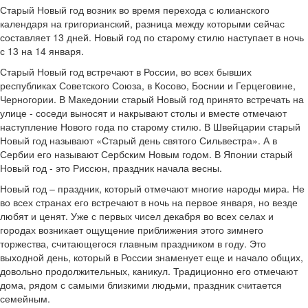
Старый Новый год возник во время перехода с юлианского
календаря на григорианский, разница между которыми сейчас
составляет 13 дней. Новый год по старому стилю наступает в ночь
с 13 на 14 января.
Старый Новый год встречают в России, во всех бывших
республиках Советского Союза, в Косово, Боснии и Герцеговине,
Черногории. В Македонии старый Новый год принято встречать на
улице - соседи выносят и накрывают столы и вместе отмечают
наступление Нового года по старому стилю. В Швейцарии старый
Новый год называют «Старый день святого Сильвестра». А в
Сербии его называют Сербским Новым годом. В Японии старый
Новый год - это Риссюн, праздник начала весны.
Новый год – праздник, который отмечают многие народы мира. Не
во всех странах его встречают в ночь на первое января, но везде
любят и ценят. Уже с первых чисел декабря во всех селах и
городах возникает ощущение приближения этого зимнего
торжества, считающегося главным праздником в году. Это
выходной день, который в России знаменует еще и начало общих,
довольно продолжительных, каникул. Традиционно его отмечают
дома, рядом с самыми близкими людьми, праздник считается
семейным.