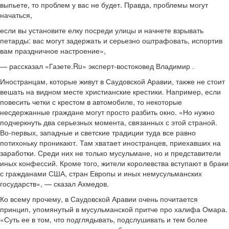
выпьете, то проблем у вас не будет. Правда, проблемы могут
начаться,
если вы установите елку посреди улицы и начнете взрывать
петарды: вас могут задержать и серьезно оштрафовать, испортив
вам праздничное настроение»,
— рассказал «Газете.Ru» эксперт-востоковед Владимир .
Иностранцам, которые живут в Саудовской Аравии, также не стоит
вешать на видном месте христианские крестики. Например, если
повесить четки с крестом в автомобиле, то некоторые
несдержанные граждане могут просто разбить окно. «Но нужно
подчеркнуть два серьезных момента, связанных с этой страной.
Во-первых, западные и светские традиции туда все равно
потихоньку проникают. Там хватает иностранцев, приехавших на
заработки. Среди них не только мусульмане, но и представители
иных конфессий. Кроме того, жители королевства вступают в браки
с гражданами США, стран Европы и иных немусульманских
государств», — сказал Ахмедов.
Ко всему прочему, в Саудовской Аравии очень почитается
принцип, упомянутый в мусульманской притче про халифа Омара.
«Суть ее в том, что подглядывать, подслушивать и тем более