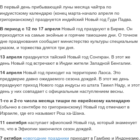
В первый день прибывающей луны месяца чайтра по
индуистскому календарю (конец марта-начало апреля по
григорианскому) празднуется индийский Новый год Гуди Падва.
В период с 12 по 17 апреля
Новый год празднуют в Бирме. Он
приходится на самые знойные и горячие тамошние дни. О точном
дне празднования сообщает министерство культуры специальным
указом, и торжества длятся три дня.
13 апреля
празднуется тайский Новый год Сонгкран. В этот же
день Новый год встречают в Индии жители Западной Бенгалии.
14 апреля
Новый год приходит на территорию Лаоса. Это
преддверие давно ожидаемого сезона дождей. В этот же день
празднуют приход Нового года индусы из штата Тамил Наду, и этот
день у них совпадает с официальным наступлением весны.
1-го и 2-го числа месяца тишри по еврейскому календарю
(обычно в сентябре по григорианскому) Новый год отмечают в
Израиле, где его называют Рош ха-Шана.
11 сентября
наступает эфиопский Новый год, который знаменует
то, что в Эфиопии закончился сезон дождей.
7 октября
новогодние праздники
приходят в Гамбию и Индонезию.