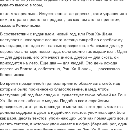
куда-то высоко в горы,
а это малореально. Искусственные же деревья, как и украшения к
ним, в стране просто не продают, так как там это не принято», —
сказала Колесникова.
В соответствии с иудаизмом, новый год, или Рош Ха-Шана,
наступает в новолуние осеннего месяца тишрей по еврейскому
календарю, это один из главных праздников. «На самом деле, у
евреев есть четыре новых года, если можно так выразиться. Один
— для деревьев, его отмечают зимой, другой — для скота, он
приходится на лето. Еще два — для людей. Это день исхода
евреев из Египта и, собственно, Рош Ха-Шана», — рассказала
Колесникова.
Во время праздничной трапезы принято обмакивать хлеб, над
которым было произнесено благословение, в мед, чтобы
наступающий год был сладким; существует также обычай на Рош
Ха-Шана есть яблоки с медом. Подобно всем еврейским
праздникам, этот день проводят в молитве: в этот день молитвы
должны содержать десять иудейских текстов, упоминающих Бога
как царя, десять текстов, упоминающих Бога как помнящего все, и
десять текстов, в которых упоминается шофар (бараний рог, один
из существенных атрибутов празднования Рош Ха-Шана, в него