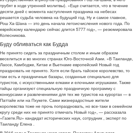
трубят в ходе утренней молитвы). «Еще считается, что в течение
десяти дней с момента наступления праздника на небесах
решается судьба человека на будущий год. Ну и самое главное,
Рош Ха-Шана — это день начала летоисчисления нового года. По
еврейскому календарю сейчас длится 5777 год», — резюмировала
Колесникова.
Буду обливаться как Будда
Не принято сидеть за праздничным столом и иным образом
веселиться и во многих странах Юго-Восточной Азии. «В Таиланде,
Лаосе, Камбодже, Китае и Вьетнаме европейский Новый год
праздновать не принято. Хотя если брать тайское королевство, то
там есть и праздничные базары, созданные специально для
туристов, с искусственными елками и елочными игрушками. Также
тайцы организуют специальную праздничную программу с
конкурсами и развлечениями для тех же туристов на курортах — в
Паттайе или на Пхукете. Сами жизнерадостные жители
королевства тоже не прочь попраздновать, но все-таки в семейном
кругу среди них не принято отмечать Новый год», — рассказала
«Газете.Ru» кандидат исторических наук, сотрудник , эксперт по
Таиланду Елена .
В 2016 году в Таиланде умер король Пхумипон Адульядет,