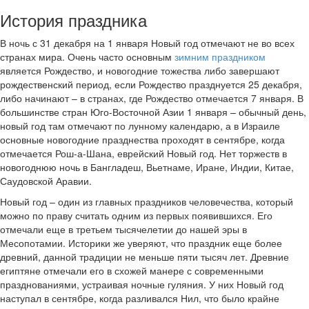
История праздника
В ночь с 31 декабря на 1 января Новый год отмечают не во всех
странах мира. Очень часто основным
зимним праздником
является Рождество, и новогодние тожества либо завершают
рождественский период, если Рождество празднуется 25 декабря,
либо начинают – в странах, где Рождество отмечается 7 января. В
большинстве стран Юго-Восточной Азии 1 января – обычный день,
новый год там отмечают по лунному календарю, а в Израиле
основные новогодние празднества проходят в сентябре, когда
отмечается Рош-а-Шана, еврейский Новый год. Нет торжеств в
новогоднюю ночь в Бангладеш, Вьетнаме, Иране, Индии, Китае,
Саудовской Аравии.
Новый год – один из главных праздников человечества, который
можно по праву считать одним из первых появившихся. Его
отмечали еще в третьем тысячелетии до нашей эры в
Месопотамии. Историки же уверяют, что праздник еще более
древний, данной традиции не меньше пяти тысяч лет. Древние
египтяне отмечали его в схожей манере с современными
празднованиями, устраивая ночные гуляния. У них Новый год
наступал в сентябре, когда разливался Нил, что было крайне