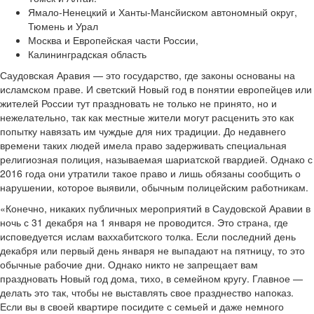
Ямало-Ненецкий и Ханты-Мансйиском автономный округ,
Тюмень и Урал
Москва и Европейская части России,
Калининградская область
Саудовская Аравия — это государство, где законы основаны на
исламском праве. И светский Новый год в понятии европейцев или
жителей России тут праздновать не только не принято, но и
нежелательно, так как местные жители могут расценить это как
попытку навязать им чуждые для них традиции. До недавнего
времени таких людей имела право задерживать специальная
религиозная полиция, называемая шариатской гвардией. Однако с
2016 года они утратили такое право и лишь обязаны сообщить о
нарушении, которое выявили, обычным полицейским работникам.
«Конечно, никаких публичных мероприятий в Саудовской Аравии в
ночь с 31 декабря на 1 января не проводится. Это страна, где
исповедуется ислам ваххабитского толка. Если последний день
декабря или первый день января не выпадают на пятницу, то это
обычные рабочие дни. Однако никто не запрещает вам
праздновать Новый год дома, тихо, в семейном кругу. Главное —
делать это так, чтобы не выставлять свое празднество напоказ.
Если вы в своей квартире посидите с семьей и даже немного