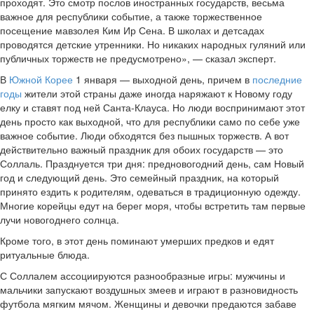
проходят. Это смотр послов иностранных государств, весьма
важное для республики событие, а также торжественное
посещение мавзолея Ким Ир Сена. В школах и детсадах
проводятся детские утренники. Но никаких народных гуляний или
публичных торжеств не предусмотрено», — сказал эксперт.
В
Южной Корее
1 января — выходной день, причем в
последние
годы
жители этой страны даже иногда наряжают к Новому году
елку и ставят под ней Санта-Клауса. Но люди воспринимают этот
день просто как выходной, что для республики само по себе уже
важное событие. Люди обходятся без пышных торжеств. А вот
действительно важный праздник для обоих государств — это
Соллаль. Празднуется три дня: предновогодний день, сам Новый
год и следующий день. Это семейный праздник, на который
принято ездить к родителям, одеваться в традиционную одежду.
Многие корейцы едут на берег моря, чтобы встретить там первые
лучи новогоднего солнца.
Кроме того, в этот день поминают умерших предков и едят
ритуальные блюда.
С Соллалем ассоциируются разнообразные игры: мужчины и
мальчики запускают воздушных змеев и играют в разновидность
футбола мягким мячом. Женщины и девочки предаются забаве