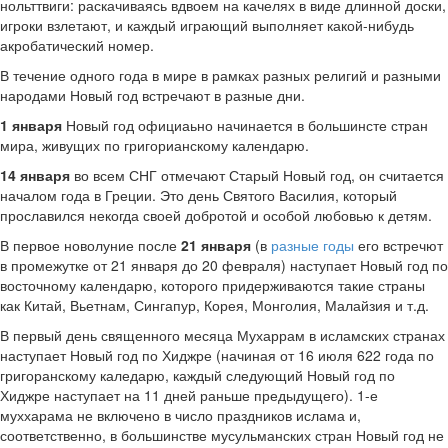
нольттвиги: раскачиваясь вдвоем на качелях в виде длинной доски,
игроки взлетают, и каждый играющий выполняет какой-нибудь
акробатический номер.
В течение одного года в мире в рамках разных религий и разными
народами Новый год встречают в разные дни.
1 января
Новый год официаьно начинается в большинсте стран
мира, живущих по григорианскому календарю.
14 января
во всем СНГ отмечают Старый Новый год, он считается
началом года в Греции. Это день Святого Василия, который
прославился некогда своей добротой и особой любовью к детям.
В первое новолуние после
21 января
(в
разные годы
его встречют
в промежутке от 21 января до 20 февраля) наступает Новый год по
восточному календарю, которого придерживаются такие страны
как Китай, Вьетнам, Сингапур, Корея, Монголия, Малайзия и т.д.
В первый день священного месяца Мухаррам в исламских странах
наступает Новый год по Хиджре (начиная от 16 июля 622 года по
григоранскому каледарю, каждый следующий Новый год по
Хиджре наступает на 11 дней раньше предыдущего). 1-е
муххарама не включено в число праздников ислама и,
соответственно, в большинстве мусульманских стран Новый год не