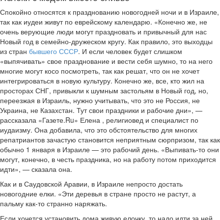
Спокойно относятся к празднованию новогодней ночи и в Израиле,
так как иудеи живут по еврейскому календарю. «Конечно же, не
очень верующие люди могут праздновать и привычный для нас
Новый год в семейно-дружеском кругу. Как правило, это выходцы
из стран
бывшего СССР
. И если человек будет слишком
«выпячивать» свое празднование и вести себя шумно, то на него
многие могут косо посмотреть, так как решат, что он не хочет
интегрироваться в новую культуру. Конечно же, все, кто жил на
просторах СНГ, привыкли к шумным застольям в Новый год, но,
переезжая в Израиль, нужно учитывать, что это не Россия, не
Украина, не Казахстан. Тут свои праздники и рабочие дни», —
рассказала «Газете.Ru» Елена , религиовед и специалист по
иудаизму. Она добавила, что это обстоятельство для многих
репатриантов зачастую становится неприятным сюрпризом, так как
обычно 1 января в Израиле — это рабочий день. «Выпивать-то они
могут, конечно, в честь праздника, но на работу потом приходится
идти», — сказала она.
Как и в Саудовской Аравии, в Израиле непросто достать
новогодние елки. «Эти деревья в стране просто не растут, а
пальму как-то странно наряжать.
Если хочется установить дома живую елочку, то надо идти за ней