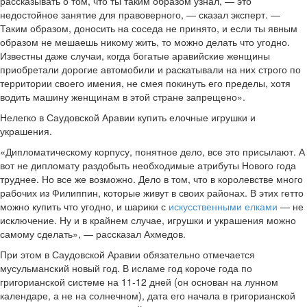
рассказывать о том, что ты таким образом узнал, — это
недостойное занятие для правоверного, — сказал эксперт. —
Таким образом, доносить на соседа не принято, и если ты явным
образом не мешаешь никому жить, то можно делать что угодно.
Известны даже случаи, когда богатые аравийские женщины
приобретали дорогие автомобили и раскатывали на них строго по
территории своего имения, не смея покинуть его пределы, хотя
водить машину женщинам в этой стране запрещено».
Нелегко в Саудовской Аравии купить елочные игрушки и
украшения.
«Дипломатическому корпусу, понятное дело, все это присылают. А
вот не дипломату раздобыть необходимые атрибуты Нового года
труднее. Но все же возможно. Дело в том, что в королевстве много
рабочих из Филиппин, которые живут в своих районах. В этих гетто
можно купить что угодно, и шарики с
искусственными елками
— не
исключение. Ну и в крайнем случае, игрушки и украшения можно
самому сделать», — рассказал Ахмедов.
При этом в Саудовской Аравии обязательно отмечается
мусульманский новый год. В исламе год короче года по
григорианской системе на 11-12 дней (он основан на лунном
календаре, а не на солнечном), дата его начала в григорианской