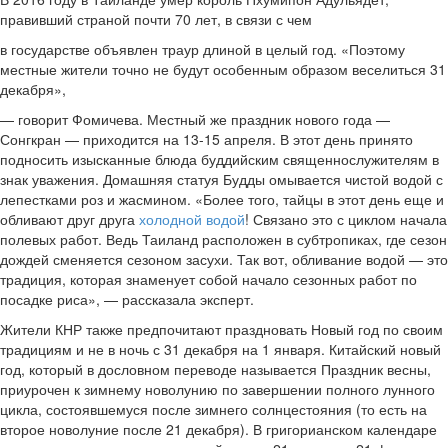
правивший страной почти 70 лет, в связи с чем
в государстве объявлен траур длиной в целый год. «Поэтому
местные жители точно не будут особенным образом веселиться 31
декабря»,
— говорит Фомичева. Местный же праздник нового года —
Сонгкран — приходится на 13-15 апреля. В этот день принято
подносить изысканные блюда буддийским священнослужителям в
знак уважения. Домашняя статуя Будды омывается чистой водой с
лепестками роз и жасмином. «Более того, тайцы в этот день еще и
обливают друг друга
холодной водой
! Связано это с циклом начала
полевых работ. Ведь Таиланд расположен в субтропиках, где сезон
дождей сменяется сезоном засухи. Так вот, обливание водой — это
традиция, которая знаменует собой начало сезонных работ по
посадке риса», — рассказала эксперт.
Жители КНР также предпочитают праздновать Новый год по своим
традициям и не в ночь с 31 декабря на 1 января. Китайский новый
год, который в дословном переводе называется Праздник весны,
приурочен к зимнему новолунию по завершении полного лунного
цикла, состоявшемуся после зимнего солнцестояния (то есть на
второе новолуние после 21 декабря). В григорианском календаре