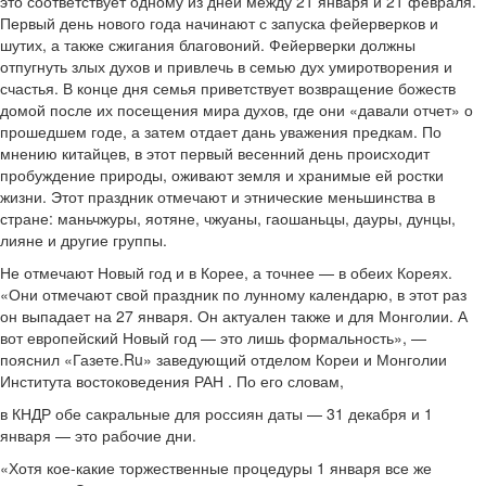
это соответствует одному из дней между 21 января и 21 февраля.
Первый день нового года начинают с запуска фейерверков и
шутих, а также сжигания благовоний. Фейерверки должны
отпугнуть злых духов и привлечь в семью дух умиротворения и
счастья. В конце дня семья приветствует возвращение божеств
домой после их посещения мира духов, где они «давали отчет» о
прошедшем годе, а затем отдает дань уважения предкам. По
мнению китайцев, в этот первый весенний день происходит
пробуждение природы, оживают земля и хранимые ей ростки
жизни. Этот праздник отмечают и этнические меньшинства в
стране: маньчжуры, яотяне, чжуаны, гаошаньцы, дауры, дунцы,
лияне и другие группы.
Не отмечают Новый год и в Корее, а точнее — в обеих Кореях.
«Они отмечают свой праздник по лунному календарю, в этот раз
он выпадает на 27 января. Он актуален также и для Монголии. А
вот европейский Новый год — это лишь формальность», —
пояснил «Газете.Ru» заведующий отделом Кореи и Монголии
Института востоковедения РАН . По его словам,
в КНДР обе сакральные для россиян даты — 31 декабря и 1
января — это рабочие дни.
«Хотя кое-какие торжественные процедуры 1 января все же