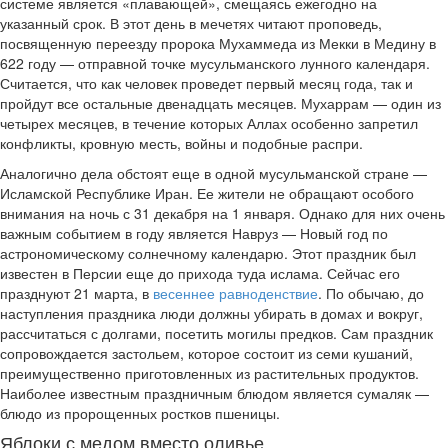
системе является «плавающей», смещаясь ежегодно на
указанный срок. В этот день в мечетях читают проповедь,
посвященную переезду пророка Мухаммеда из Мекки в Медину в
622 году — отправной точке мусульманского лунного календаря.
Считается, что как человек проведет первый месяц года, так и
пройдут все остальные двенадцать месяцев. Мухаррам — один из
четырех месяцев, в течение которых Аллах особенно запретил
конфликты, кровную месть, войны и подобные распри.
Аналогично дела обстоят еще в одной мусульманской стране —
Исламской Республике Иран. Ее жители не обращают особого
внимания на ночь с 31 декабря на 1 января. Однако для них очень
важным событием в году является Навруз — Новый год по
астрономическому солнечному календарю. Этот праздник был
известен в Персии еще до прихода туда ислама. Сейчас его
празднуют 21 марта, в
весеннее равноденствие
. По обычаю, до
наступления праздника люди должны убирать в домах и вокруг,
рассчитаться с долгами, посетить могилы предков. Сам праздник
сопровождается застольем, которое состоит из семи кушаний,
преимущественно приготовленных из растительных продуктов.
Наиболее известным праздничным блюдом является сумаляк —
блюдо из пророщенных ростков пшеницы.
Яблоки с медом вместо оливье